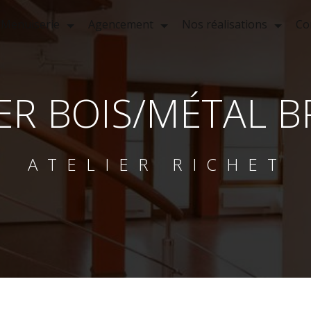
Menuiserie
Agencement
Nos réalisations
Co
IER BOIS/MÉTAL B
ATELIER RICHET