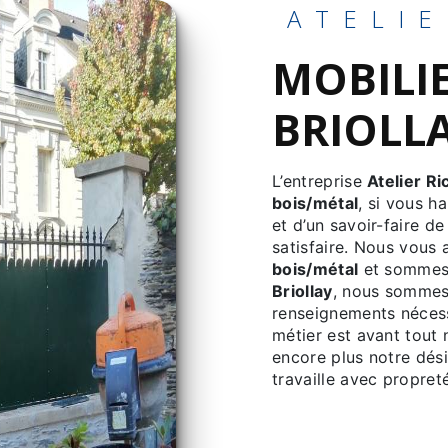
ATELI
MOBILIER BOIS/MÉTAL À
BRIOLL
L’entreprise
Atelier Ri
bois/métal
, si vous h
et d’un savoir-faire d
satisfaire. Nous vous
bois/métal
et sommes à
Briollay
, nous sommes 
renseignements nécess
métier est avant tout 
encore plus notre dési
travaille avec propreté